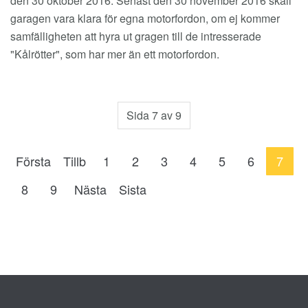
den 30 oktober 2016. Senast den 30 november 2016 skall
garagen vara klara för egna motorfordon, om ej kommer
samfälligheten att hyra ut gragen till de intresserade
"Kålrötter", som har mer än ett motorfordon.
Sida 7 av 9
Första
Tillb
1
2
3
4
5
6
7
8
9
Nästa
Sista