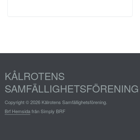
KÅLROTENS
SAMFÄLLIGHETSFÖRENING
Copyright © 2026 Kålrotens Samfällighetsförening.
Brf Hemsida
från Simply BRF