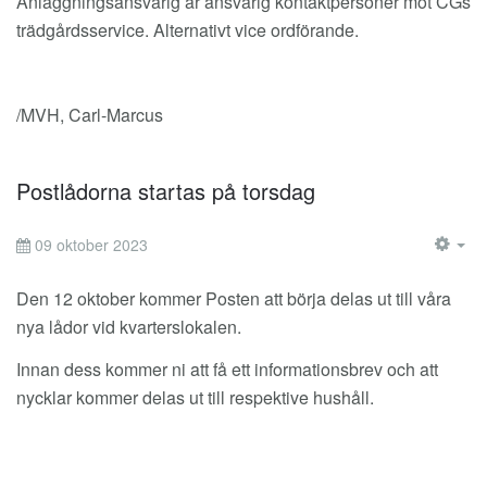
Anläggningsansvarig är ansvarig kontaktpersoner mot CGs
trädgårdsservice. Alternativt vice ordförande.
/MVH, Carl-Marcus
Postlådorna startas på torsdag
09 oktober 2023
EM
Den 12 oktober kommer Posten att börja delas ut till våra
nya lådor vid kvarterslokalen.
Innan dess kommer ni att få ett informationsbrev och att
nycklar kommer delas ut till respektive hushåll.