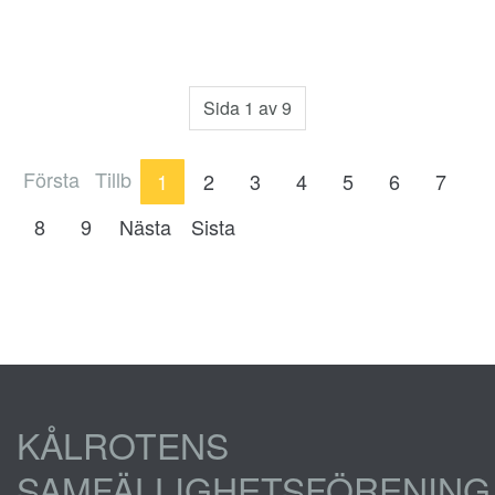
Sida 1 av 9
Första
Tillb
1
2
3
4
5
6
7
8
9
Nästa
Sista
KÅLROTENS
SAMFÄLLIGHETSFÖRENING